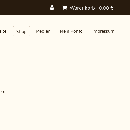
Warenkorb
-
0,00
€
eite
Medien
Mein Konto
Impressum
Shop
UStG.