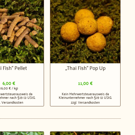
i Fish“ Pellet
„Thai Fish“ Pop Up
6,00
€
11,00
€
(
6,00
€
/
kg
)
wertsteuerausweis da
Kein Mehrwertsteuerausweis da
ehmer nach §19 (1) UStG.
Kleinunternehmer nach §19 (1) UStG.
l.
Versandkosten
zzgl.
Versandkosten