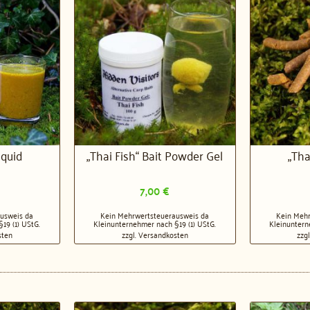
iquid
„Thai Fish“ Bait Powder Gel
„Tha
7,00
€
usweis da
Kein Mehrwertsteuerausweis da
Kein Mehr
19 (1) UStG.
Kleinunternehmer nach §19 (1) UStG.
Kleinuntern
sten
zzgl.
Versandkosten
zzg