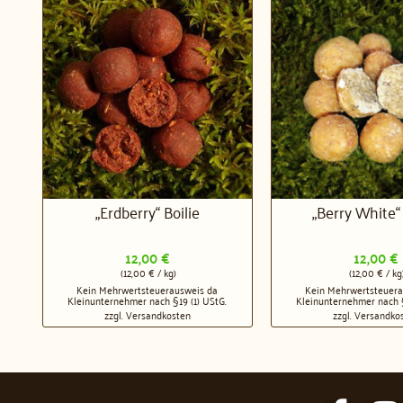
„Erdberry“ Boilie
„Berry White“ 
12,00
€
12,00
€
(
12,00
€
/
kg
)
(
12,00
€
/
kg
Kein Mehrwertsteuerausweis da
Kein Mehrwertsteuera
Kleinunternehmer nach §19 (1) UStG.
Kleinunternehmer nach §
zzgl.
Versandkosten
zzgl.
Versandko