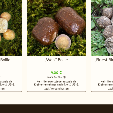
Boilie
„Wels“ Boilie
„Finest B
9,00
€
)
(
9,00
€
/
0.5
kg
)
usweis da
Kein Mehrwertsteuerausweis da
Kein Mehr
19 (1) UStG.
Kleinunternehmer nach §19 (1) UStG.
Kleinuntern
sten
zzgl.
Versandkosten
zzg