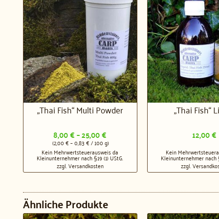
„Thai Fish“ Multi Powder
„Thai Fish“ L
8,00
€
–
25,00
€
12,00
€
(
2,00
€
–
0,83
€
/
100
g
)
Kein Mehrwertsteuerausweis da
Kein Mehrwertsteuera
Kleinunternehmer nach §19 (1) UStG.
Kleinunternehmer nach §
zzgl.
Versandkosten
zzgl.
Versandko
Ähnliche Produkte