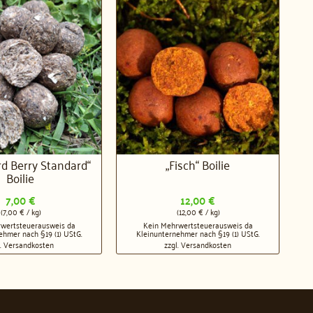
ird Berry Standard“
„Fisch“ Boilie
Boilie
7,00
€
12,00
€
(
7,00
€
/
kg
)
(
12,00
€
/
kg
)
wertsteuerausweis da
Kein Mehrwertsteuerausweis da
ehmer nach §19 (1) UStG.
Kleinunternehmer nach §19 (1) UStG.
l.
Versandkosten
zzgl.
Versandkosten