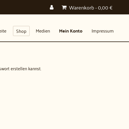
Warenkorb
-
0,00
€
eite
Medien
Mein Konto
Impressum
Shop
swort erstellen kannst.